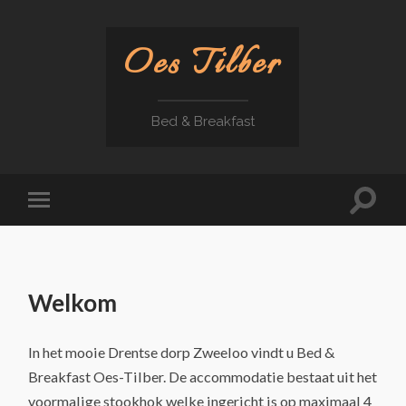
Oes Tilber
Bed & Breakfast
Welkom
In het mooie Drentse dorp Zweeloo vindt u Bed &
Breakfast Oes-Tilber. De accommodatie bestaat uit het
voormalige stookhok welke ingericht is op maximaal 4